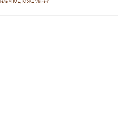
тель АНО ДПО УКЦ "Ликей"