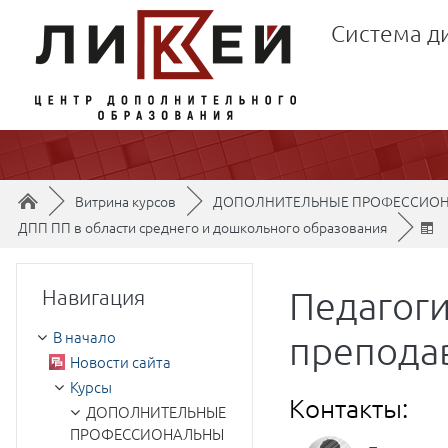
Перейти к основному содержанию
Система д
Путь к странице
/
/
►
Витрина курсов
►
ДОПОЛНИТЕЛЬНЫЕ ПРОФЕССИОН
/
ДПП ПП в области среднего и дошкольного образования
►
Пропустить Навигация
Педагоги
Навигация
В начало
препода
Новости сайта
Курсы
Контакты:
ДОПОЛНИТЕЛЬНЫЕ
ПРОФЕССИОНАЛЬНЫ