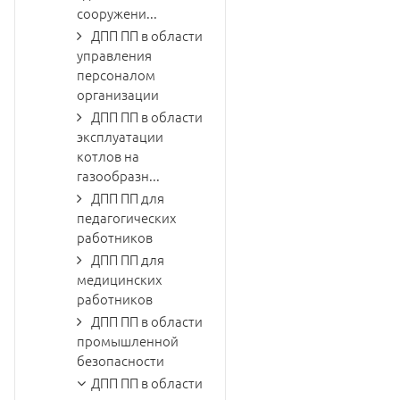
сооружени...
ДПП ПП в области
управления
персоналом
организации
ДПП ПП в области
эксплуатации
котлов на
газообразн...
ДПП ПП для
педагогических
работников
ДПП ПП для
медицинских
работников
ДПП ПП в области
промышленной
безопасности
ДПП ПП в области