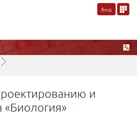
Вход
/
►
проектированию и
 «Биология»