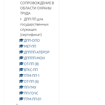
СОПРОВОЖДЕНИЕ В
ОБЛАСТИ ОХРАНЫ
ТРУДА
ДПП ПП для
государственных
служащих
(сертификат)
ДПП-ОПО
МЕТ-ПП
ДПППП-АТЕРОР
ДПППП-МОН
ОТ-ПП (8)
ВТКС-ПП
ПТМ-ПП-1
ОТ-ПП (6)
ПП-ГМУ
ПП-ГОЧС
ПТМ-ПП-01