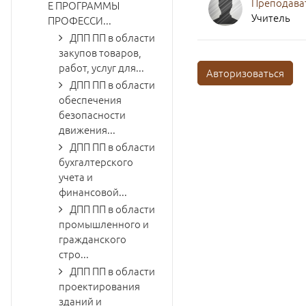
Преподава
Е ПРОГРАММЫ
Учитель
ПРОФЕССИ...
ДПП ПП в области
закупов товаров,
работ, услуг для...
Авторизоваться
ДПП ПП в области
обеспечения
безопасности
движения...
ДПП ПП в области
бухгалтерского
учета и
финансовой...
ДПП ПП в области
промышленного и
гражданского
стро...
ДПП ПП в области
проектирования
зданий и